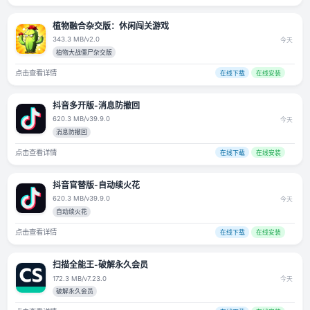
214.6 MB
/
v6.6.2
解锁会员
点击查看详情
在线下载
番茄小说 - 解锁番茄会员
264.0 MB
/
v7.3.1
解锁番茄会员
点击查看详情
在线下载
植物融合杂交版：休闲闯关游戏
343.3 MB
/
v2.0
植物大战僵尸杂交版
点击查看详情
在线下载
抖音多开版-消息防撤回
620.3 MB
/
v39.9.0