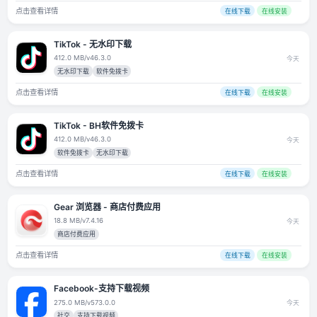
点击查看详情
在线下载
夜店大亨-解锁内购
200.5 MB
/
v1.80.000
解锁内购
点击查看详情
在线下载
中国电信-净化广告
414.0 MB
/
v13.4.0
净化广告
点击查看详情
在线下载
X-支持下载视频
200.8 MB
/
v12.15
支持下载视频