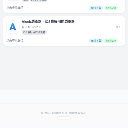
点击查看详情
在线下载
TikTok - 无水印下载
412.0 MB
/
v46.3.0
无水印下载
软件免拨卡
点击查看详情
在线下载
TikTok - BH软件免拨卡
412.0 MB
/
v46.3.0
软件免拨卡
无水印下载
点击查看详情
在线下载
Gear 浏览器 - 商店付费应用
18.8 MB
/
v7.4.16
商店付费应用