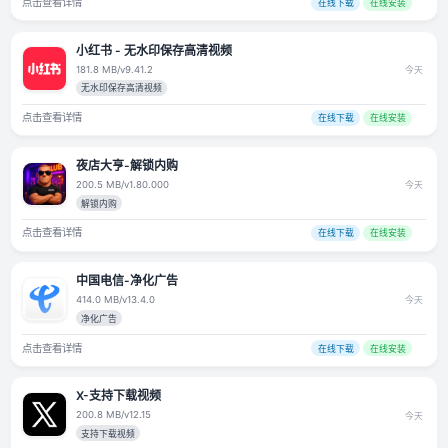
消息防撤回
点击查看详情
在线下载
抖音官替版-自动续火花
620.3 MB
/
v39.9.0
自动续火花
点击查看详情
在线下载
扫描全能王-破解永久会员
172.3 MB
/
v7.23.0
破解永久会员
点击查看详情
在线下载
小红书 - 无水印保存高清视频
181.8 MB
/
v9.41.2
无水印保存高清视频