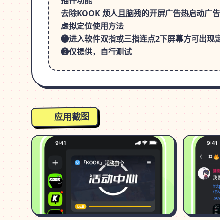
插件功能
去除KOOK 烦人且脑残的开屏广告热启动广
虚拟定位使用方法
❶进入软件双指或三指连点2下屏幕方可出现
❷仅提供，自行测试
应用截图