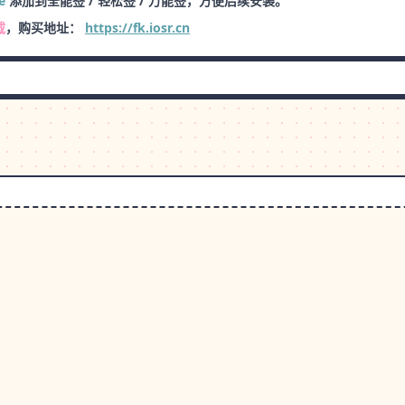
e
添加到全能签 / 轻松签 / 万能签，方便后续安装。
载
，购买地址：
https://fk.iosr.cn