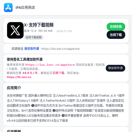
iPA应用商店
X-支持下载视频
版本 12.6
· 190.56 MB
2026-07-08
支持下载视频
资源来自
易安软件源
https://ios.iosr.cn/appstore
使用签名工具增加软件源
推荐将软件源
https://ios.iosr.cn/appstore
添加到全能签 / 轻松签
/ 万能签，方便后续安装。
解锁码仅需
48.8 元 / 年
，解锁后可
无限下载
，购买地址：
https://fk.iosr.cn
应用简介
无任何弹窗广告 国外最火推特社交 注入NeoFreeBird_5.7版本 注入BHTwitt
注入TWIGalaxy1.5插件 注入TwitterNoAds1.0插件 注入去除启动广告