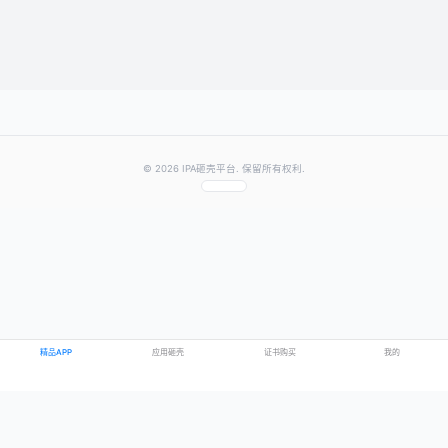
提交评论
提示：需要登录账号后才能成功发表评论
© 2026 IPA砸壳平台. 保留所有权利.