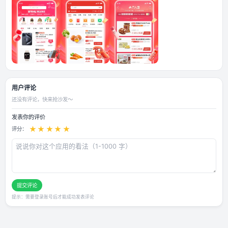
应用截图
用户评论
还没有评论，快来抢沙发～
发表你的评价
★
★
★
★
★
评分：