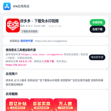
iPA应用商店
拼多多 - 下载免水印视频
版本 8.15.0
· 33.62 MB
2026-07-08
下载免水印视频
资源来自
易安软件源
https://ios.iosr.cn/appstore
使用签名工具增加软件源
推荐将软件源
https://ios.iosr.cn/appstore
添加到全能签 / 轻松签
/ 万能签，方便后续安装。
解锁码仅需
48.8 元 / 年
，解锁后可
无限下载
，购买地址：
https://fk.iosr.cn
应用简介
拼多多_8.15.0版本 去除启动广告下载免水印视频 去除暂停广告优化软件速
窗完美纯净版本