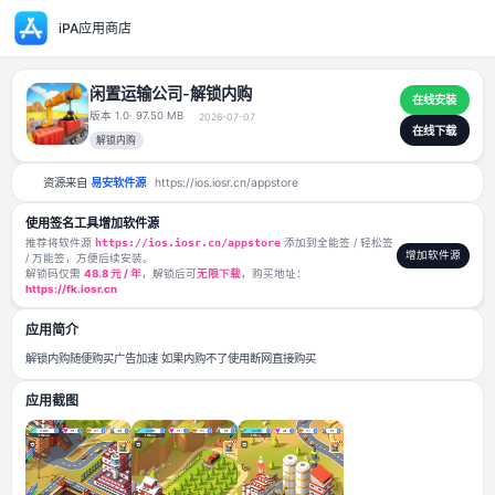
iPA应用商店
闲置运输公司-解锁内购
版本 1.0
· 97.50 MB
2026-07-07
解锁内购
资源来自
易安软件源
https://ios.iosr.cn/appstore
使用签名工具增加软件源
推荐将软件源
https://ios.iosr.cn/appstore
添加到全能签 / 轻松签
/ 万能签，方便后续安装。
解锁码仅需
48.8 元 / 年
，解锁后可
无限下载
，购买地址：
https://fk.iosr.cn
应用简介
解锁内购随便购买广告加速 如果内购不了使用断网直接购买