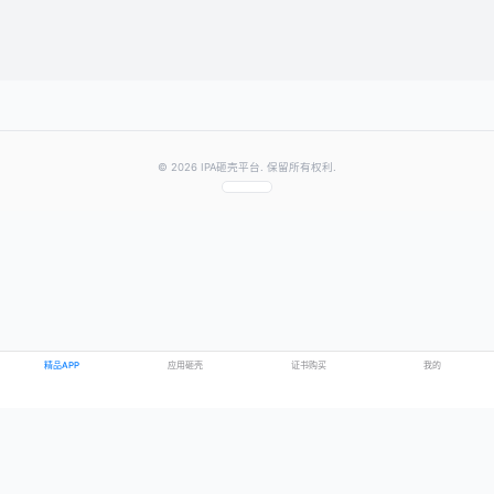
提交评论
提示：需要登录账号后才能成功发表评论
© 2026 IPA砸壳平台. 保留所有权利.