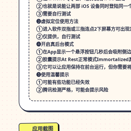
②也就是说能让两部 iOS 设备同时登陆同一个
③需要自行测试
❸虚拟定位使用方法
①进入软件双指或三指连点2下屏幕方可出现
②仅提供，自行测试
❹开启真后台模式
①在App显示一个悬浮按钮几秒后会吸附侧
②胶囊提示At Rest正常模式Immortalize
③它可以让应用保持在前台运行，但你需要将其注
❺使用温馨提示
①可能有些功能已经失效
②腾讯检测严格，可能会提示风险
应用截图