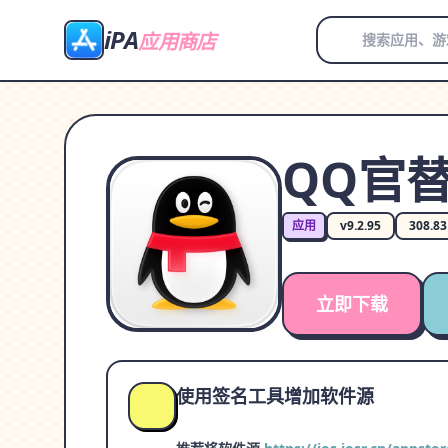
iPA
应用商店
QQ官替
应用
v9.2.95
308.8
立即下载
使用签名工具增加软件源