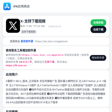
iPA应用商店
X-支持下载视频
版本 11.96
· 177.24 MB
2026-06-03
支持下载视频
资源来自
易安软件源
https://ios.iosr.cn/appstore
使用签名工具增加软件源
推荐将软件源
https://ios.iosr.cn/appstore
添加到全能签 / 轻松签
/ 万能签，方便后续安装。
解锁码仅需
48.8 元 / 年
，解锁后可
无限下载
，购买地址：
https://fk.iosr.cn
应用简介
X最新11.96.0_版本_正式版本 无任何弹窗广告 国外最火推特社交 注入BHTwitt
件 注入TWIGalaxy1.5插件 注入TwitterNoAds1.0插件 注入去除启动