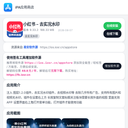
iPA应用商店
小红书 – 去实况水印
版本 9.33.2
· 188.33 MB
2026-08-07
去实况水印
资源来自
易安软件源
https://ios.iosr.cn/appstore
使用签名工具增加软件源
推荐将软件源
https://ios.iosr.cn/appstore
添加到全能签 / 轻松签
/ 万能签，方便后续安装。
解锁码仅需
48.8 元 / 年
，解锁后可
无限下载
，购买地址：
https://fk.iosr.cn
应用简介
注入 图层1.2.0插件，去实况水印插件，去视频水印等 去除几乎所有广告
视频无水印，插件在设置右上方 长按复制文案标题关注板块需要长按外面的