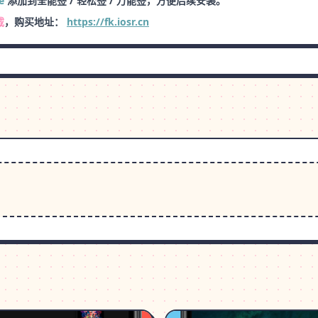
e
添加到全能签 / 轻松签 / 万能签，方便后续安装。
载
，购买地址：
https://fk.iosr.cn