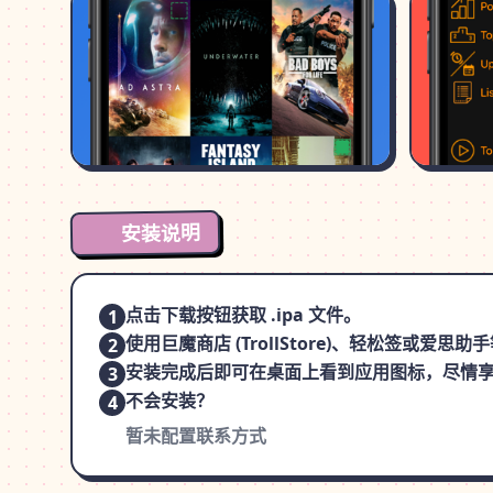
安装说明
点击下载按钮获取 .ipa 文件。
1
使用巨魔商店 (TrollStore)、轻松签或爱
2
安装完成后即可在桌面上看到应用图标，尽情
3
不会安装？
4
暂未配置联系方式