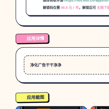
推荐将软件源
https://ios.iosr.cn/appstor
解锁码仅需
48.8 元 / 年
，解锁后可
无限下
应用详情
净化广告干干净净
应用截图