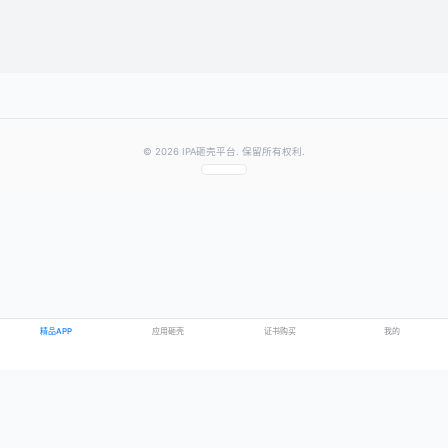
提交评论
提示：需要登录账号后才能成功发表评论
© 2026 IPA砸壳平台. 保留所有权利.