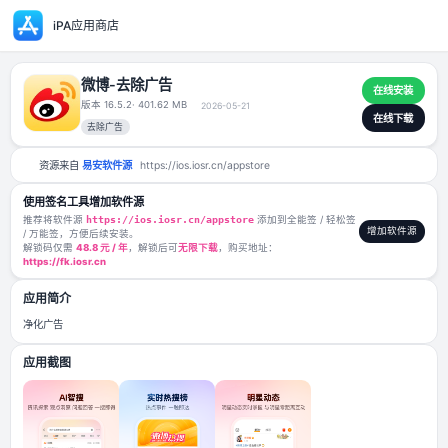
iPA应用商店
微博-去除广告
版本 16.5.2
· 401.62 MB
2026-05-21
去除广告
资源来自
易安软件源
https://ios.iosr.cn/appstore
使用签名工具增加软件源
推荐将软件源
https://ios.iosr.cn/appstore
添加到全能签 / 轻松签
/ 万能签，方便后续安装。
解锁码仅需
48.8 元 / 年
，解锁后可
无限下载
，购买地址：
https://fk.iosr.cn
应用简介
净化广告