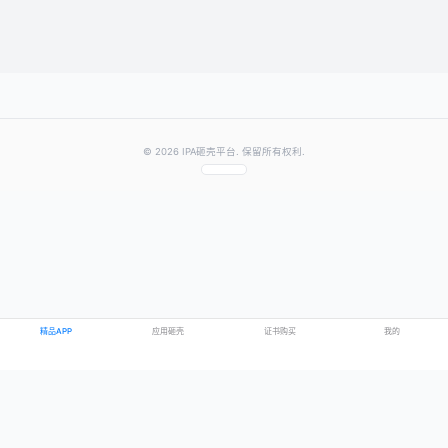
提交评论
提示：需要登录账号后才能成功发表评论
© 2026 IPA砸壳平台. 保留所有权利.