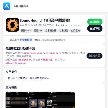
iPA应用商店
SoundHound（音乐识别播放器）
版本 10.3
· 14.69 MB
· 96 次下载
·
★
★
★
★
★
2025-05-27
美区6.99$
国区48¥
音乐播放器
音乐识别
付费砸壳
资源来自
易安软件源
https://ios.iosr.cn/appstore
使用签名工具增加软件源
推荐将软件源
https://ios.iosr.cn/appstore
添加到全能签 / 轻松签
/ 万能签，方便后续安装。
解锁码仅需
48.8 元 / 年
，解锁后可
无限下载
，购买地址：
https://fk.iosr.cn
应用简介
一款音乐识别播放器，好评分数很高\n\n