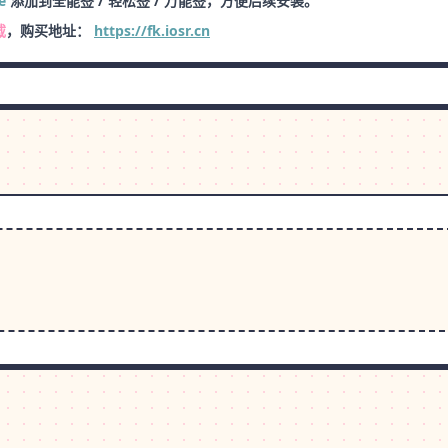
e
添加到全能签 / 轻松签 / 万能签，方便后续安装。
载
，购买地址：
https://fk.iosr.cn