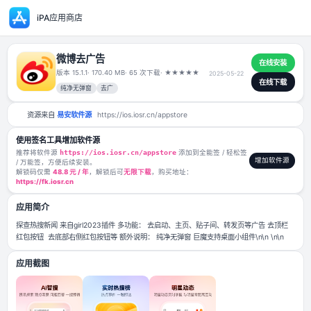
iPA应用商店
微博去广告
版本 15.1.1
· 170.40 MB
· 65 次下载
·
★
★
★
★
★
2025-05-22
纯净无弹窗
去广
资源来自
易安软件源
https://ios.iosr.cn/appstore
使用签名工具增加软件源
推荐将软件源
https://ios.iosr.cn/appstore
添加到全能签 / 轻松签
/ 万能签，方便后续安装。
解锁码仅需
48.8 元 / 年
，解锁后可
无限下载
，购买地址：
https://fk.iosr.cn
应用简介
探查热搜新闻 来自girl2023插件 多功能： 去启动、主页、贴子间、转发页
红包按钮 去底部右侧红包按钮等 额外说明： 纯净无弹窗 巨魔支持桌面小组件\n