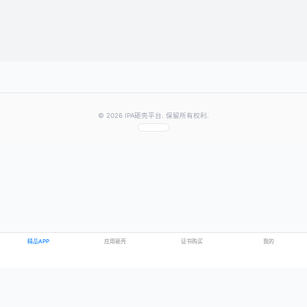
提交评论
提示：需要登录账号后才能成功发表评论
© 2026 IPA砸壳平台. 保留所有权利.