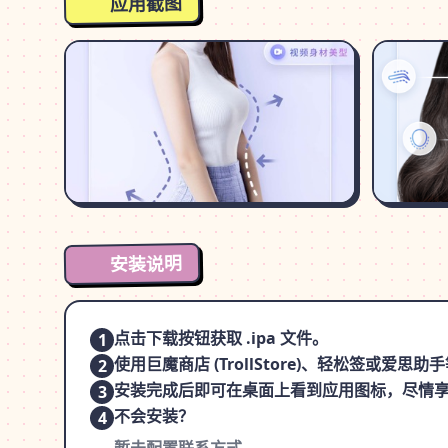
应用截图
安装说明
点击下载按钮获取 .ipa 文件。
1
使用巨魔商店 (TrollStore)、轻松签或爱
2
安装完成后即可在桌面上看到应用图标，尽情
3
不会安装？
4