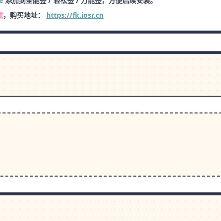
e
添加到全能签 / 轻松签 / 万能签，方便后续安装。
载
，购买地址：
https://fk.iosr.cn