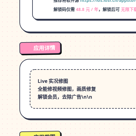
推荐将软件源
https://ios.iosr.cn/appstor
解锁码仅需
48.8 元 / 年
，解锁后可
无限下
应用详情
Live 实况修图
全能修视频修图，画质修复
解锁会员，去除广告\n\n