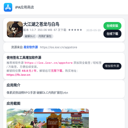
iPA应用商店
大江湖之苍龙与白鸟
版本 1.0.7
· 350.06 MB
· 67 次下载
·
★
★
★
★
★
2025-05-20
破解DLC
内购扩展包
资源来自
易安软件源
https://ios.iosr.cn/appstore
使用签名工具增加软件源
推荐将软件源
https://ios.iosr.cn/appstore
添加到全能签 / 轻松签
/ 万能签，方便后续安装。
解锁码仅需
48.8 元 / 年
，解锁后可
无限下载
，购买地址：
https://fk.iosr.cn
应用简介
像素武侠战棋RPG手游 破解DLC内购扩展包\n\n