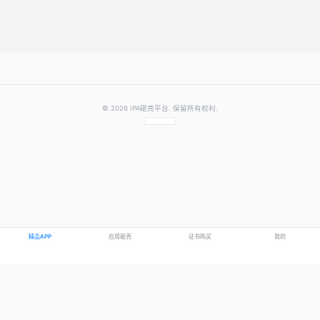
提交评论
提示：需要登录账号后才能成功发表评论
© 2026 IPA砸壳平台. 保留所有权利.