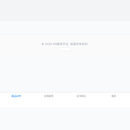
提交评论
提示：需要登录账号后才能成功发表评论
© 2026 IPA砸壳平台. 保留所有权利.