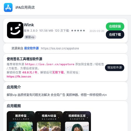
iPA应用商店
Wink
版本 2.8.0
· 101.56 MB
· 120 次下载
·
★
★
★
★
★
2025-05-20
解锁vip
资源来自
易安软件源
https://ios.iosr.cn/appstore
使用签名工具增加软件源
推荐将软件源
https://ios.iosr.cn/appstore
添加到全能签 / 轻松签
/ 万能签，方便后续安装。
解锁码仅需
48.8 元 / 年
，解锁后可
无限下载
，购买地址：
https://fk.iosr.cn
应用简介
解锁vip 画质修复有问题无法解决 去全局广告 美颜神器，修图一样修视频\n\