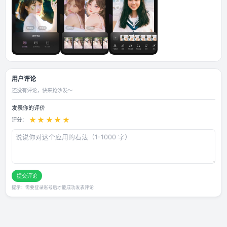
应用截图
用户评论
还没有评论，快来抢沙发～
发表你的评价
★
★
★
★
★
评分：