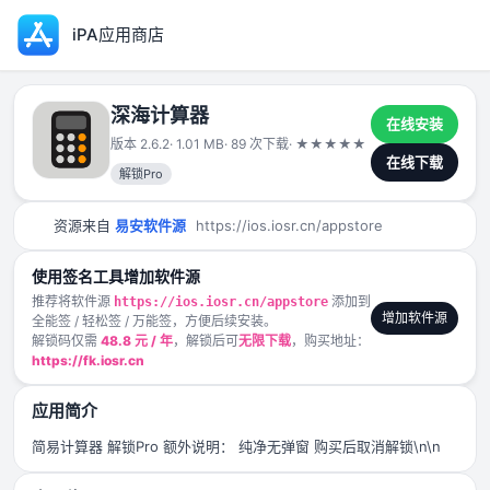
iPA应用商店
深海计算器
在线安装
版本 2.6.2
· 1.01 MB
· 89 次下载
·
★
★
★
★
★
2025-05-20
在线下载
解锁Pro
资源来自
易安软件源
https://ios.iosr.cn/appstore
使用签名工具增加软件源
推荐将软件源
添加到
https://ios.iosr.cn/appstore
增加软件源
全能签 / 轻松签 / 万能签，方便后续安装。
解锁码仅需
48.8 元 / 年
，解锁后可
无限下载
，购买地址：
https://fk.iosr.cn
应用简介
简易计算器 解锁Pro 额外说明： 纯净无弹窗 购买后取消解锁\n\n