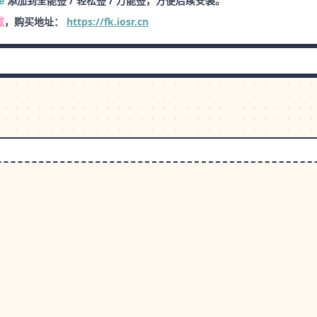
e
添加到全能签 / 轻松签 / 万能签，方便后续安装。
载
，购买地址：
https://fk.iosr.cn