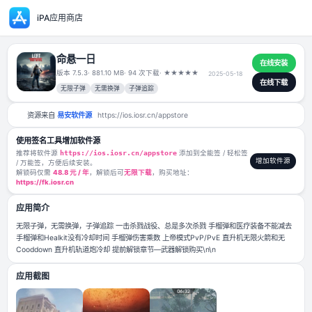
iPA应用商店
命悬一日
版本 7.5.3
· 881.10 MB
· 94 次下载
·
★
★
★
★
★
2025-05-18
无限子弹
无需换弹
子弹追踪
资源来自
易安软件源
https://ios.iosr.cn/appstore
使用签名工具增加软件源
推荐将软件源
https://ios.iosr.cn/appstore
添加到全能签 / 轻松签
/ 万能签，方便后续安装。
解锁码仅需
48.8 元 / 年
，解锁后可
无限下载
，购买地址：
https://fk.iosr.cn
应用简介
无限子弹，无需换弹，子弹追踪 一击杀戮战役、总是多次杀戮 手榴弹和医
手榴弹和Healkit没有冷却时间 手榴弹伤害乘数 上帝模式PvP/PvE 直升