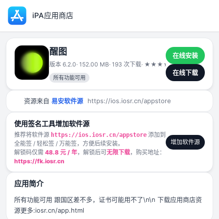
iPA应用商店
醒图
在线安装
版本 6.2.0
· 152.00 MB
· 193 次下载
·
★
★
★
★
★
2025-06-07
在线下载
所有功能可用
资源来自
易安软件源
https://ios.iosr.cn/appstore
使用签名工具增加软件源
推荐将软件源
添加到
https://ios.iosr.cn/appstore
增加软件源
全能签 / 轻松签 / 万能签，方便后续安装。
解锁码仅需
48.8 元 / 年
，解锁后可
无限下载
，购买地址：
https://fk.iosr.cn
应用简介
所有功能可用 跟国区差不多，证书可能用不了\n\n 下载应用商店资
源更多:iosr.cn/app.html