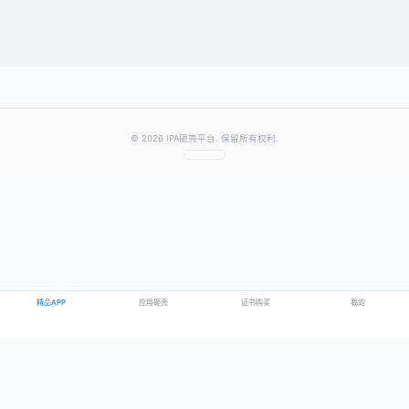
提交评论
提示：需要登录账号后才能成功发表评论
© 2026 IPA砸壳平台. 保留所有权利.