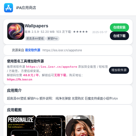
iPA应用商店
Wallpapers
版本 2.5.9
· 52.20 MB
· 103 次下载
·
★
★
★
★
★
2025-05-17
超高清4K壁纸
解锁Pro
资源来自
易安软件源
https://ios.iosr.cn/appstore
使用签名工具增加软件源
推荐将软件源
https://ios.iosr.cn/appstore
添加到全能签 / 轻松签
/ 万能签，方便后续安装。
解锁码仅需
48.8 元 / 年
，解锁后可
无限下载
，购买地址：
https://fk.iosr.cn
应用简介
超高清4K壁纸 解锁Pro 额外说明： 纯净无弹窗 无需购买 巨魔支持桌面小组件