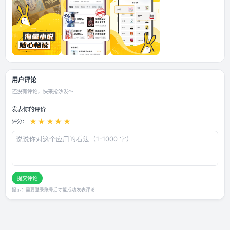
应用截图
用户评论
还没有评论，快来抢沙发～
发表你的评价
★
★
★
★
★
评分：