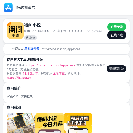
iPA应用商店
得间小说
版本 5.1.1
· 64.90 MB
· 79 次下载
·
★
★
★
★
★
2025-05-14
解锁vip
资源来自
易安软件源
https://ios.iosr.cn/appstore
使用签名工具增加软件源
推荐将软件源
https://ios.iosr.cn/appstore
添加到全能签 / 轻松签
/ 万能签，方便后续安装。
解锁码仅需
48.8 元 / 年
，解锁后可
无限下载
，购买地址：
https://fk.iosr.cn
应用简介
解锁VIP—需要登录