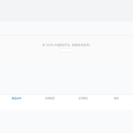
提交评论
提示：需要登录账号后才能成功发表评论
© 2026 IPA砸壳平台. 保留所有权利.