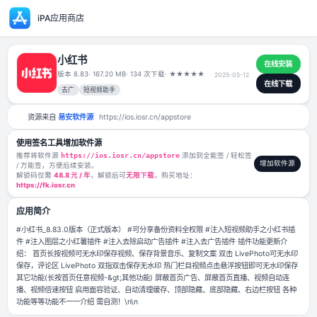
iPA应用商店
小红书
版本 8.83
· 167.20 MB
· 134 次下载
·
★
★
★
★
★
2025-05-12
去广
短视频助手
资源来自
易安软件源
https://ios.iosr.cn/appstore
使用签名工具增加软件源
推荐将软件源
https://ios.iosr.cn/appstore
添加到全能签 / 轻松签
/ 万能签，方便后续安装。
解锁码仅需
48.8 元 / 年
，解锁后可
无限下载
，购买地址：
https://fk.iosr.cn
应用简介
#小红书_8.83.0版本（正式版本） #可分享备份资料全权限 #注入短视频
件 #注入图层之小红薯插件 #注入去除启动广告插件 #注入去广告插件 插