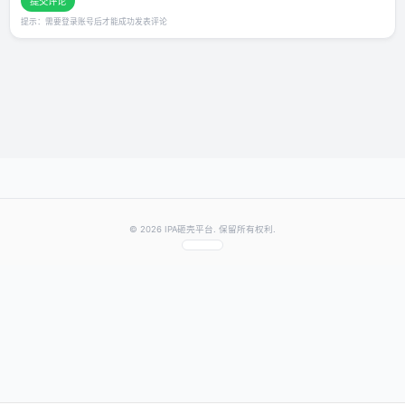
还没有评论，快来抢沙发～
发表你的评价
★
★
★
★
★
评分：
提交评论
提示：需要登录账号后才能成功发表评论