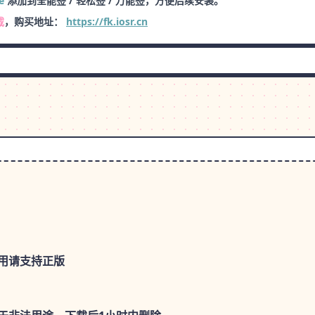
e
添加到全能签 / 轻松签 / 万能签，方便后续安装。
载
，购买地址：
https://fk.iosr.cn
用请支持正版