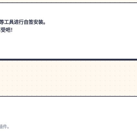
思助手等工具进行自签安装。
享受吧！
s插件。