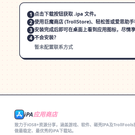
点击下载按钮获取 .ipa 文件。
1
使用巨魔商店 (TrollStore)、轻松签或爱
2
安装完成后即可在桌面上看到应用图标，尽情
3
不会安装？
4
暂未配置联系方式
iPA
应用商店
致力于iOS8+资源分享，涵盖游戏、软件、砸壳IPA及TrollFool
做最稳定、最优秀的iPA下载站。