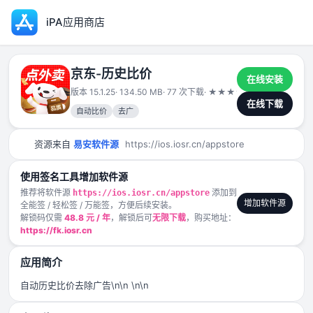
iPA应用商店
京东-历史比价
在线安装
版本 15.1.25
· 134.50 MB
· 77 次下载
·
★
★
★
★
★
2025-05-11
在线下载
自动比价
去广
资源来自
易安软件源
https://ios.iosr.cn/appstore
使用签名工具增加软件源
推荐将软件源
添加到
https://ios.iosr.cn/appstore
增加软件源
全能签 / 轻松签 / 万能签，方便后续安装。
解锁码仅需
48.8 元 / 年
，解锁后可
无限下载
，购买地址：
https://fk.iosr.cn
应用简介
自动历史比价去除广告\n\n \n\n