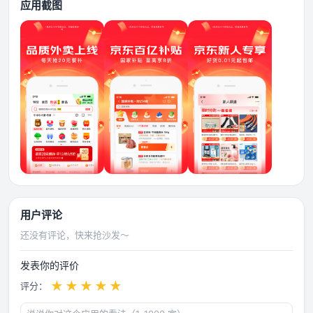
应用截图
用户评论
还没有评论，快来抢沙发～
发表你的评价
★
★
★
★
★
评分：