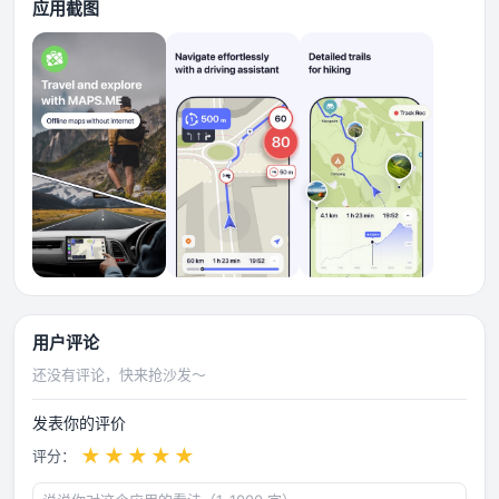
应用截图
用户评论
还没有评论，快来抢沙发～
发表你的评价
★
★
★
★
★
评分：