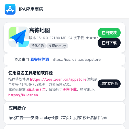
iPA应用商店
高德地图
在线安装
版本 15.16.0
· 171.90 MB
· 24 次下载
·
★
★
★
★
★
2025-05-10
在线下载
净化广告
支持carplay
资源来自
易安软件源
https://ios.iosr.cn/appstore
使用签名工具增加软件源
推荐将软件源
添加到
https://ios.iosr.cn/appstore
增加软件源
全能签 / 轻松签 / 万能签，方便后续安装。
解锁码仅需
48.8 元 / 年
，解锁后可
无限下载
，购买地址：
https://fk.iosr.cn
应用简介
净化广告——支持carplay长按【首页】底部1秒开启插件\n\n