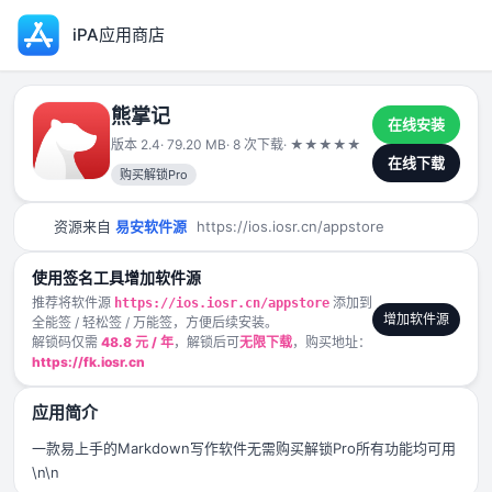
iPA应用商店
熊掌记
在线安装
版本 2.4
· 79.20 MB
· 8 次下载
·
★
★
★
★
★
2025-05-09
在线下载
购买解锁Pro
资源来自
易安软件源
https://ios.iosr.cn/appstore
使用签名工具增加软件源
推荐将软件源
添加到
https://ios.iosr.cn/appstore
增加软件源
全能签 / 轻松签 / 万能签，方便后续安装。
解锁码仅需
48.8 元 / 年
，解锁后可
无限下载
，购买地址：
https://fk.iosr.cn
应用简介
一款易上手的Markdown写作软件无需购买解锁Pro所有功能均可用
\n\n