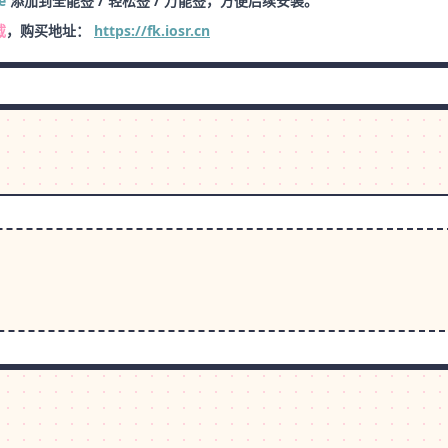
e
添加到全能签 / 轻松签 / 万能签，方便后续安装。
载
，购买地址：
https://fk.iosr.cn