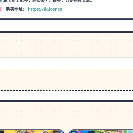
e
添加到全能签 / 轻松签 / 万能签，方便后续安装。
载
，购买地址：
https://fk.iosr.cn