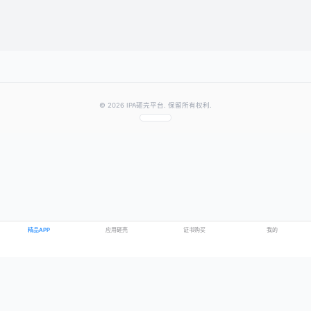
提交评论
提示：需要登录账号后才能成功发表评论
© 2026 IPA砸壳平台. 保留所有权利.