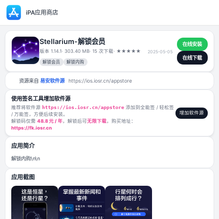
iPA应用商店
Stellarium-解锁会员
版本 1.14.1
· 303.40 MB
· 15 次下载
·
★
★
★
★
★
2025-05-05
解锁会员
解锁内购
资源来自
易安软件源
https://ios.iosr.cn/appstore
使用签名工具增加软件源
推荐将软件源
https://ios.iosr.cn/appstore
添加到全能签 / 轻松签
/ 万能签，方便后续安装。
解锁码仅需
48.8 元 / 年
，解锁后可
无限下载
，购买地址：
https://fk.iosr.cn
应用简介
解锁内购\n\n