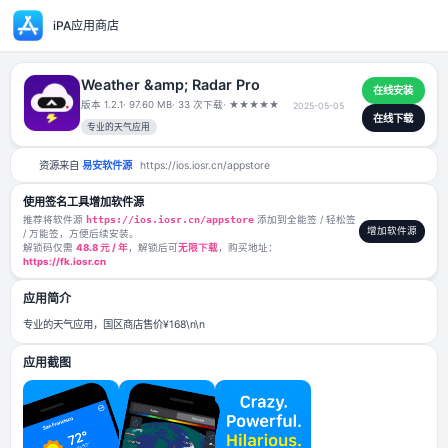
iPA应用商店
Weather &amp; Radar Pro
版本 1.2.1
· 97.60 MB
· 33 次下载
·
★
★
★
★
★
2025-05-05
专业的天气应用
资源来自
易安软件源
https://ios.iosr.cn/appstore
使用签名工具增加软件源
推荐将软件源
https://ios.iosr.cn/appstore
添加到全能签 / 轻松签
/ 万能签，方便后续安装。
解锁码仅需
48.8 元 / 年
，解锁后可
无限下载
，购买地址：
https://fk.iosr.cn
应用简介
专业的天气应用，国区商店售价¥168\n\n