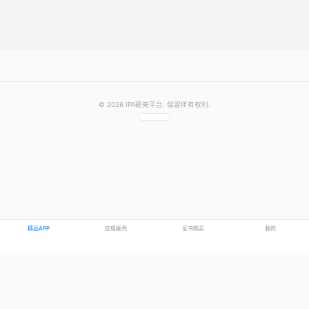
提交评论
提示：需要登录账号后才能成功发表评论
© 2026 IPA砸壳平台. 保留所有权利.