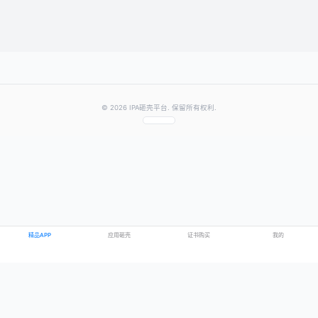
提交评论
提示：需要登录账号后才能成功发表评论
© 2026 IPA砸壳平台. 保留所有权利.