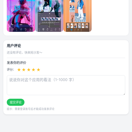
应用截图
用户评论
还没有评论，快来抢沙发～
发表你的评价
★
★
★
★
★
评分：