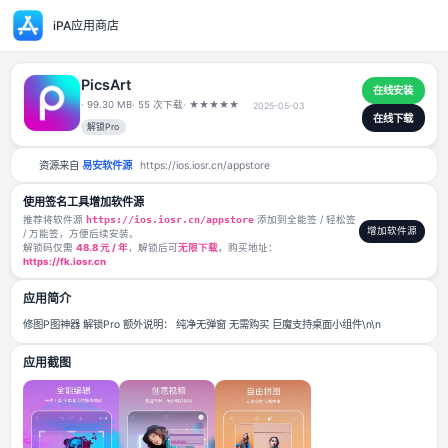
iPA应用商店
PicsArt
· 99.30 MB
· 55 次下载
·
★
★
★
★
★
2025-05-03
解锁Pro
资源来自
易安软件源
https://ios.iosr.cn/appstore
使用签名工具增加软件源
推荐将软件源
https://ios.iosr.cn/appstore
添加到全能签 / 轻松签
/ 万能签，方便后续安装。
解锁码仅需
48.8 元 / 年
，解锁后可
无限下载
，购买地址：
https://fk.iosr.cn
应用简介
修图P图神器 解锁Pro 额外说明： 纯净无弹窗 无需购买 巨魔支持桌面小组件\