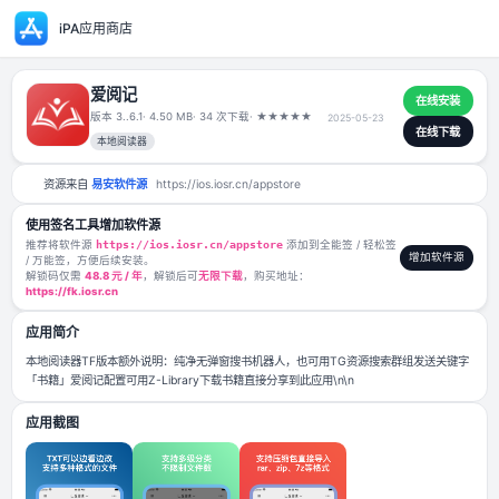
iPA应用商店
爱阅记
版本 3..6.1
· 4.50 MB
· 34 次下载
·
★
★
★
★
★
2025-05-23
本地阅读器
资源来自
易安软件源
https://ios.iosr.cn/appstore
使用签名工具增加软件源
推荐将软件源
https://ios.iosr.cn/appstore
添加到全能签 / 轻松签
/ 万能签，方便后续安装。
解锁码仅需
48.8 元 / 年
，解锁后可
无限下载
，购买地址：
https://fk.iosr.cn
应用简介
本地阅读器TF版本额外说明：纯净无弹窗搜书机器人，也可用TG资源搜索
「书籍」爱阅记配置可用Z-Library下载书籍直接分享到此应用\n\n