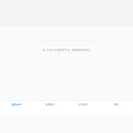
提交评论
提示：需要登录账号后才能成功发表评论
© 2026 IPA砸壳平台. 保留所有权利.