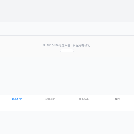
提交评论
提示：需要登录账号后才能成功发表评论
© 2026 IPA砸壳平台. 保留所有权利.