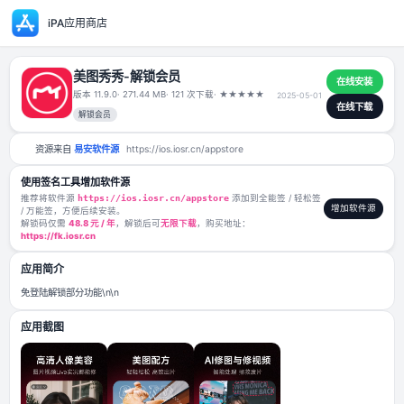
iPA应用商店
美图秀秀-解锁会员
版本 11.9.0
· 271.44 MB
· 121 次下载
·
★
★
★
★
★
2025-05-01
解锁会员
资源来自
易安软件源
https://ios.iosr.cn/appstore
使用签名工具增加软件源
推荐将软件源
https://ios.iosr.cn/appstore
添加到全能签 / 轻松签
/ 万能签，方便后续安装。
解锁码仅需
48.8 元 / 年
，解锁后可
无限下载
，购买地址：
https://fk.iosr.cn
应用简介
免登陆解锁部分功能\n\n