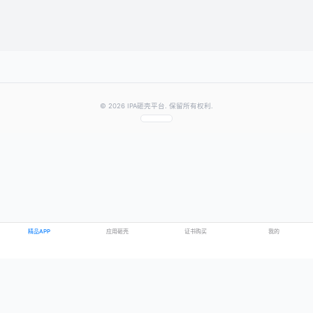
提交评论
提示：需要登录账号后才能成功发表评论
© 2026 IPA砸壳平台. 保留所有权利.