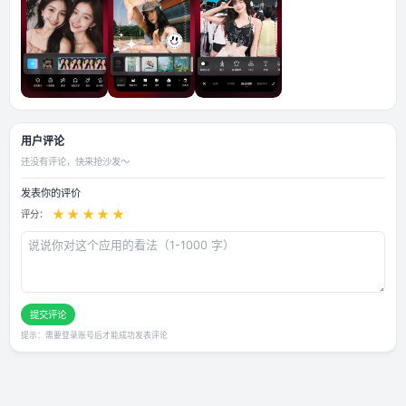
应用截图
用户评论
还没有评论，快来抢沙发～
发表你的评价
★
★
★
★
★
评分：