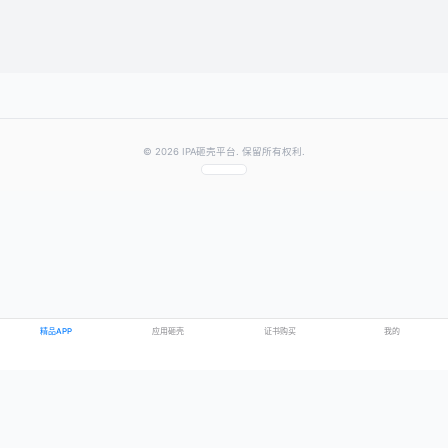
提交评论
提示：需要登录账号后才能成功发表评论
© 2026 IPA砸壳平台. 保留所有权利.