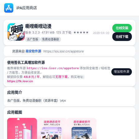
iPA应用商店
嘶哩嘶哩动漫
版本 3.2.3
· 47.91 MB
· 125 次下载
·
★
★
★
★
★
2025-04-30
去广告版
免费动漫番剧
资源来自
易安软件源
https://ios.iosr.cn/appstore
使用签名工具增加软件源
推荐将软件源
https://ios.iosr.cn/appstore
添加到全能签 / 轻松签
/ 万能签，方便后续安装。
解锁码仅需
48.8 元 / 年
，解锁后可
无限下载
，购买地址：
https://fk.iosr.cn
应用简介
去广告版，免费动漫番剧（资源丰富）\n\n