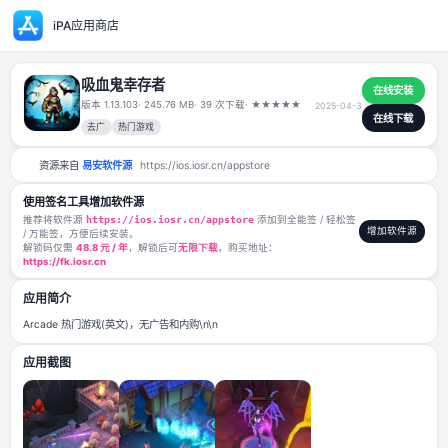
iPA应用商店
吸血鬼幸存者
版本 1.13.103
· 245.76 MB
· 39 次下载
·
★
★
★
★
★
2025-04-
去广
热门游戏
资源来自
易安软件源
https://ios.iosr.cn/appstore
使用签名工具增加软件源
推荐将软件源
https://ios.iosr.cn/appstore
添加到全能签 / 轻松签
/ 万能签，方便后续安装。
解锁码仅需
48.8 元 / 年
，解锁后可
无限下载
，购买地址：
https://fk.iosr.cn
应用简介
Arcade 热门游戏(英文)，无广告和内购\n\n