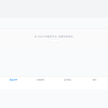
提交评论
提示：需要登录账号后才能成功发表评论
© 2026 IPA砸壳平台. 保留所有权利.