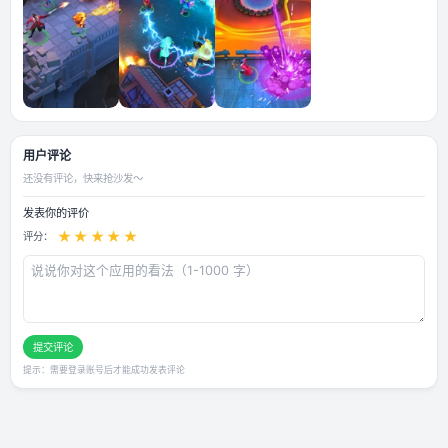
应用截图
用户评论
还没有评论，快来抢沙发～
发表你的评价
★
★
★
★
★
评分：