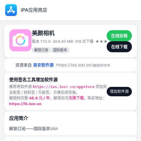
iPA应用商店
美颜相机
在线安装
版本 7.10.0
· 304.40 MB
· 218 次下载
·
★
★
★
★
★
2025-04-2
在线下载
解锁订阅
国际版本
资源来自
易安软件源
https://ios.iosr.cn/appstore
使用签名工具增加软件源
推荐将软件源
添加到
https://ios.iosr.cn/appstore
增加软件源
全能签 / 轻松签 / 万能签，方便后续安装。
解锁码仅需
48.8 元 / 年
，解锁后可
无限下载
，购买地址：
https://fk.iosr.cn
应用简介
解锁订阅——国际版本\n\n