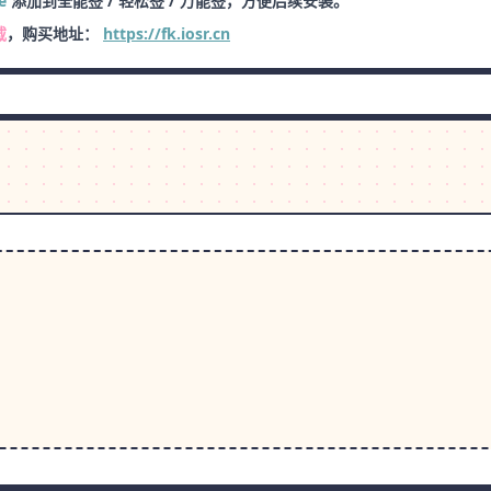
e
添加到全能签 / 轻松签 / 万能签，方便后续安装。
载
，购买地址：
https://fk.iosr.cn