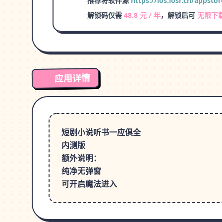
推荐将软件源
https://ios.iosr.cn/appstor
解锁码仅需
48.8 元 / 年
，解锁后可
无限下
应用详情
短剧小说听书一应俱全
内测版
额外说明：
纯净无弹窗
可开启魔法进入