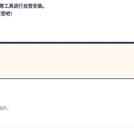
思助手等工具进行自签安装。
享受吧！
s插件。