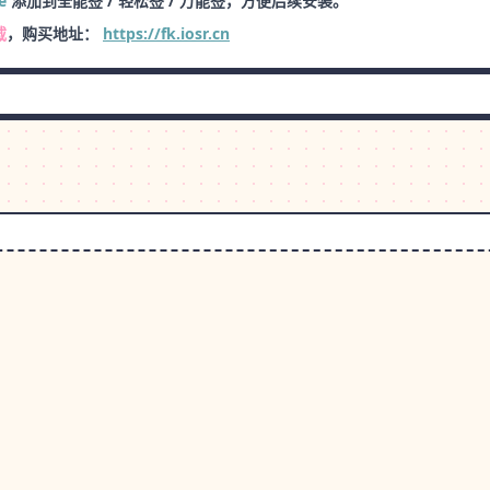
e
添加到全能签 / 轻松签 / 万能签，方便后续安装。
载
，购买地址：
https://fk.iosr.cn