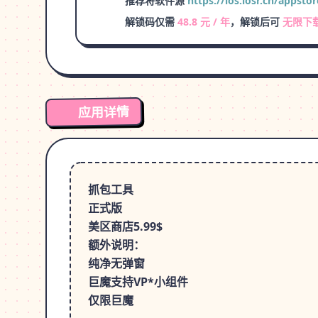
推荐将软件源
https://ios.iosr.cn/appstor
解锁码仅需
48.8 元 / 年
，解锁后可
无限下
应用详情
抓包工具
正式版
美区商店5.99$
额外说明：
纯净无弹窗
巨魔支持VP*小组件
仅限巨魔