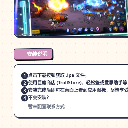
安装说明
点击下载按钮获取 .ipa 文件。
1
使用巨魔商店 (TrollStore)、轻松签或爱思助
2
安装完成后即可在桌面上看到应用图标，尽情享
3
不会安装？
4
暂未配置联系方式