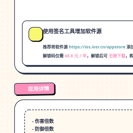
使用签名工具增加软件源
推荐将软件源
https://ios.iosr.cn/appstore
添加
解锁码仅需
48.8 元 / 年
，解锁后可
无限下载
，
应用详情
- 伤害倍数
- 防御倍数