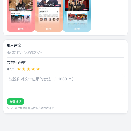
应用截图
用户评论
还没有评论，快来抢沙发～
发表你的评价
★
★
★
★
★
评分：