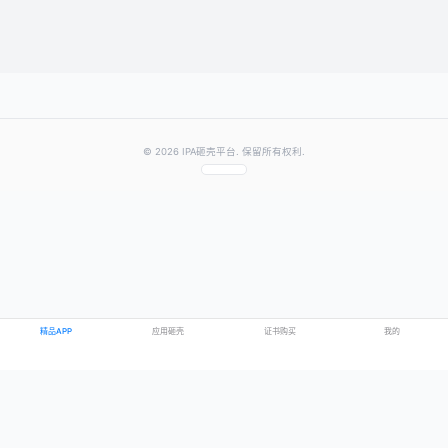
提交评论
提示：需要登录账号后才能成功发表评论
© 2026 IPA砸壳平台. 保留所有权利.