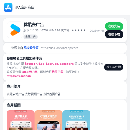
iPA应用商店
优酷去广告
版本 11.1.35
· 167.16 MB
· 226 次下载
·
★
★
★
★
★
2025-04-1
去除广告
资源来自
易安软件源
https://ios.iosr.cn/appstore
使用签名工具增加软件源
推荐将软件源
https://ios.iosr.cn/appstore
添加到全能签 / 轻松签
/ 万能签，方便后续安装。
解锁码仅需
48.8 元 / 年
，解锁后可
无限下载
，购买地址：
https://fk.iosr.cn
应用简介
去除启动广告 去除视频广告 去除首页广告