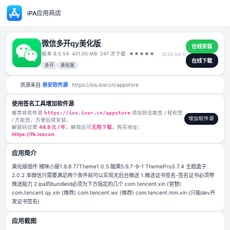
iPA应用商店
微信多开qy美化版
版本 8.0.54
· 401.00 MB
· 247 次下载
·
★
★
★
★
★
2025-04-
多开
美化版
资源来自
易安软件源
https://ios.iosr.cn/appstore
使用签名工具增加软件源
推荐将软件源
https://ios.iosr.cn/appstore
添加到全能签 / 轻松签
/ 万能签，方便后续安装。
解锁码仅需
48.8 元 / 年
，解锁后可
无限下载
，购买地址：
https://fk.iosr.cn
应用简介
美化版插件 猪咪小屋1.6.8 77Theme1.0.5 酸果5.9.7-9-1 ThemePro3.7
2.0.2 本微信只需要满足两个条件就可以实现无后台推送 1.推送证书签名-