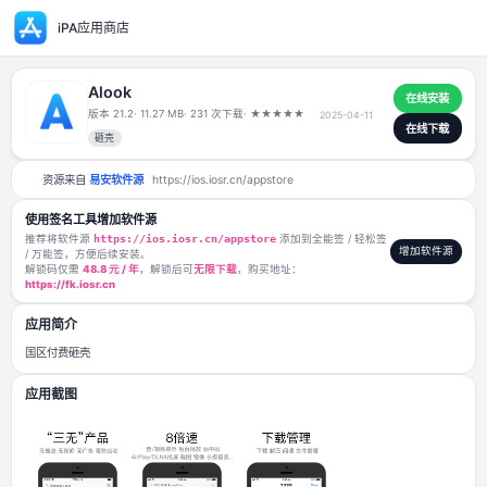
iPA应用商店
Alook
版本 21.2
· 11.27 MB
· 231 次下载
·
★
★
★
★
★
2025-04-11
砸壳
资源来自
易安软件源
https://ios.iosr.cn/appstore
使用签名工具增加软件源
推荐将软件源
https://ios.iosr.cn/appstore
添加到全能签 / 轻松签
/ 万能签，方便后续安装。
解锁码仅需
48.8 元 / 年
，解锁后可
无限下载
，购买地址：
https://fk.iosr.cn
应用简介
国区付费砸壳