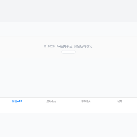
提交评论
提示：需要登录账号后才能成功发表评论
© 2026 IPA砸壳平台. 保留所有权利.