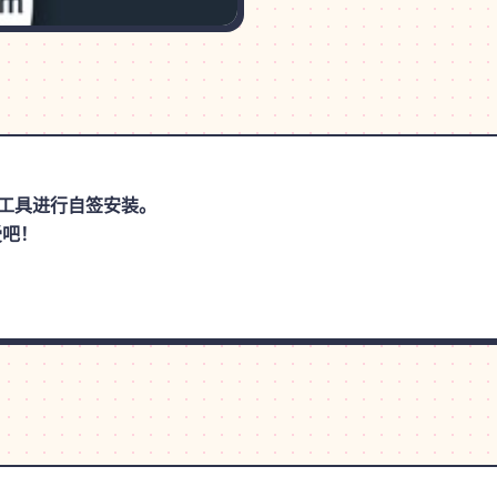
手等工具进行自签安装。
受吧！