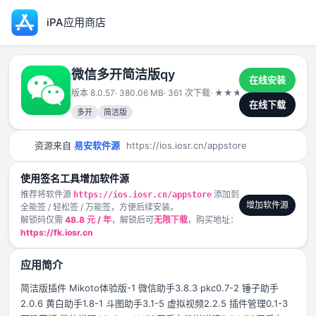
iPA应用商店
微信多开简洁版qy
在线安装
版本 8.0.57
· 380.06 MB
· 361 次下载
·
★
★
★
★
★
2025-04-1
在线下载
多开
简洁版
资源来自
易安软件源
https://ios.iosr.cn/appstore
使用签名工具增加软件源
推荐将软件源
添加到
https://ios.iosr.cn/appstore
增加软件源
全能签 / 轻松签 / 万能签，方便后续安装。
解锁码仅需
48.8 元 / 年
，解锁后可
无限下载
，购买地址：
https://fk.iosr.cn
应用简介
简洁版插件 Mikoto体验版-1 微信助手3.8.3 pkc0.7-2 锤子助手
2.0.6 黄白助手1.8-1 斗图助手3.1-5 虚拟视频2.2.5 插件管理0.1-3