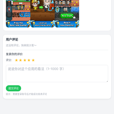
应用截图
用户评论
还没有评论，快来抢沙发～
发表你的评价
★
★
★
★
★
评分：