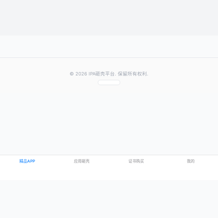
提交评论
提示：需要登录账号后才能成功发表评论
© 2026 IPA砸壳平台. 保留所有权利.