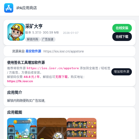
iPA应用商店
采矿大亨
版本 5.37.0
· 300.59 MB
2026-01-07
解锁内购
广告加速
资源来自
易安软件源
https://ios.iosr.cn/appstore
使用签名工具增加软件源
推荐将软件源
https://ios.iosr.cn/appstore
添加到全能签 / 轻松签
/ 万能签，方便后续安装。
解锁码仅需
48.8 元 / 年
，解锁后可
无限下载
，购买地址：
https://fk.iosr.cn
应用简介
解锁内购随便购买广告加速,