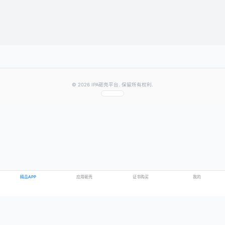
提交评论
提示：需要登录账号后才能成功发表评论
© 2026 IPA砸壳平台. 保留所有权利.