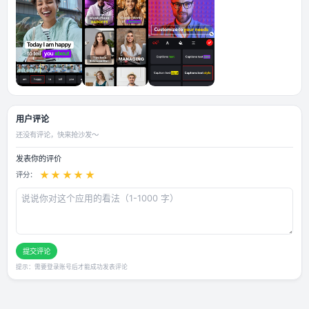
应用截图
用户评论
还没有评论，快来抢沙发～
发表你的评价
★
★
★
★
★
评分：