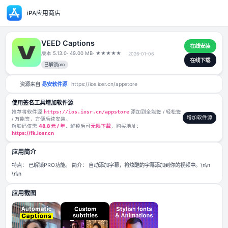
iPA应用商店
VEED Captions
版本 5.13.0
· 49.00 MB
·
★
★
★
★
★
2026-01-06
已解锁pro
资源来自
易安软件源
https://ios.iosr.cn/appstore
使用签名工具增加软件源
推荐将软件源
https://ios.iosr.cn/appstore
添加到全能签 / 轻松签
/ 万能签，方便后续安装。
解锁码仅需
48.8 元 / 年
，解锁后可
无限下载
，购买地址：
https://fk.iosr.cn
应用简介
特点： 已解锁PRO功能。 简介： 自动添加字幕，将炫酷的字幕添加到你的视
\n\n