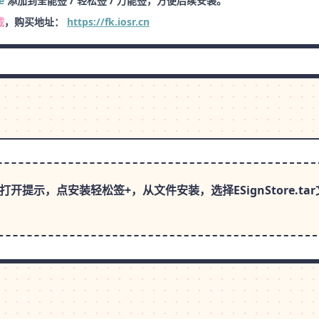
e
添加到全能签 / 轻松签 / 万能签，方便后续安装。
载
，购买地址：
https://fk.iosr.cn
开提示，点安装轻松签+，从文件安装，选择ESignStore.t