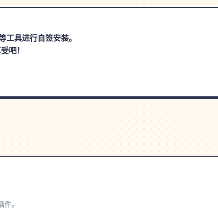
思助手等工具进行自签安装。
享受吧！
s插件。