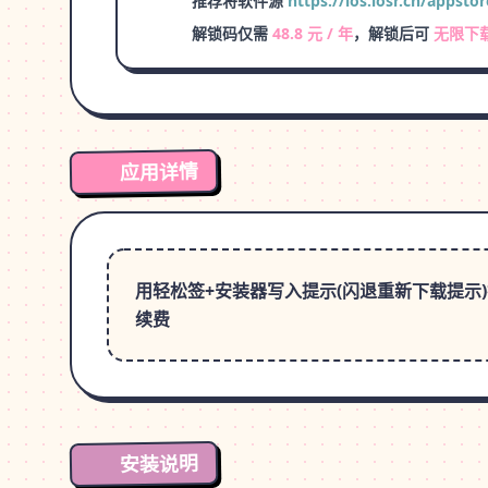
推荐将软件源
https://ios.iosr.cn/appstor
解锁码仅需
48.8 元 / 年
，解锁后可
无限下
应用详情
用轻松签+安装器写入提示(闪退重新下载提示)打
续费
安装说明