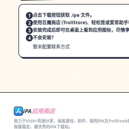
点击下载按钮获取 .ipa 文件。
1
使用巨魔商店 (TrollStore)、轻松签或爱
2
安装完成后即可在桌面上看到应用图标，尽情
3
不会安装？
4
暂未配置联系方式
iPA
应用商店
致力于iOS8+资源分享，涵盖游戏、软件、砸壳IPA及TrollFool
做最稳定、最优秀的iPA下载站。