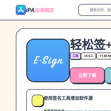
iPA
应用商店
轻松签+
工具
v5.0.2
11.80 
立即下载
使用签名工具增加软件源