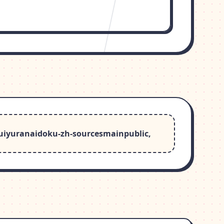
yuranaidoku-zh-sourcesmainpublic,