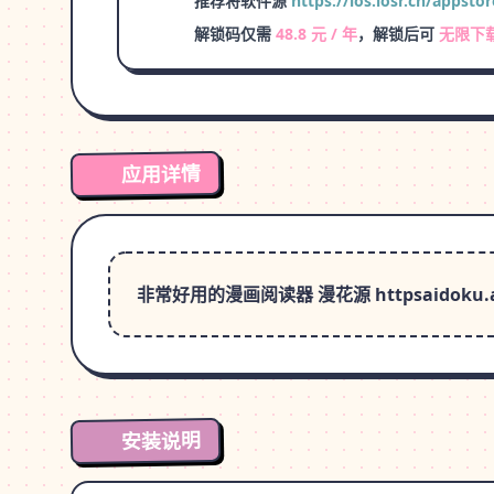
推荐将软件源
https://ios.iosr.cn/appstor
解锁码仅需
48.8 元 / 年
，解锁后可
无限下
应用详情
非常好用的漫画阅读器 漫花源 httpsaidoku.appadd-
安装说明