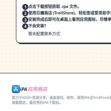
点击下载按钮获取 .ipa 文件。
1
使用巨魔商店 (TrollStore)、轻松签或爱
2
安装完成后即可在桌面上看到应用图标，尽情
3
不会安装？
4
暂未配置联系方式
iPA
应用商店
致力于iOS8+资源分享，涵盖游戏、软件、砸壳IPA及TrollFool
做最稳定、最优秀的iPA下载站。