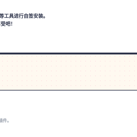
思助手等工具进行自签安装。
享受吧！
s插件。